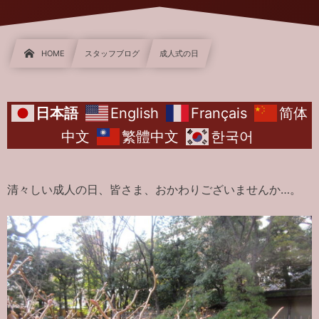
HOME
スタッフブログ
成人式の日
日本語
English
Français
简体
中文
繁體中文
한국어
清々しい成人の日、皆さま、おかわりございませんか…。