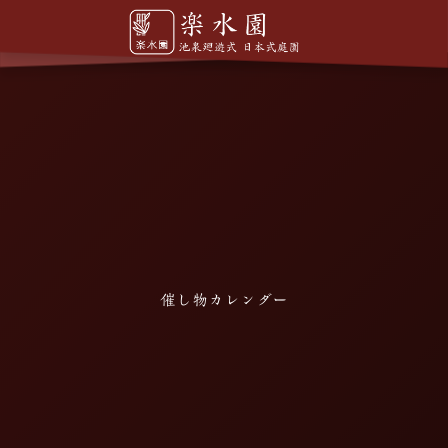
催し物カレンダー