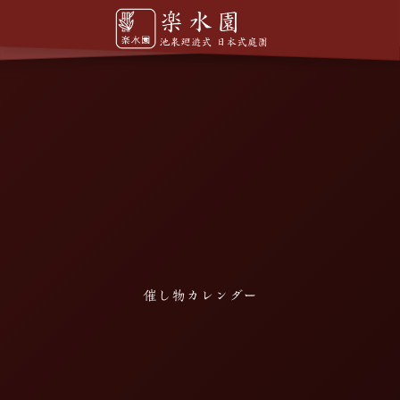
催し物カレンダー