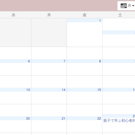
月
水
木
金
土
1
6
7
8
13
14
15
1
2
20
21
22
親子で学ぶ初心者