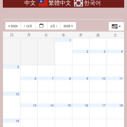
中文
繁體中文
한국어
2024
12月
2月
2026
日
月
火
水
木
金
土
1
2
3
4
5
12:00 AM
6
7
8
9
10
11
1:00 AM
12
13
14
15
16
17
18
2:00 AM
19
3:00 AM