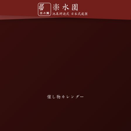
催し物カレンダー