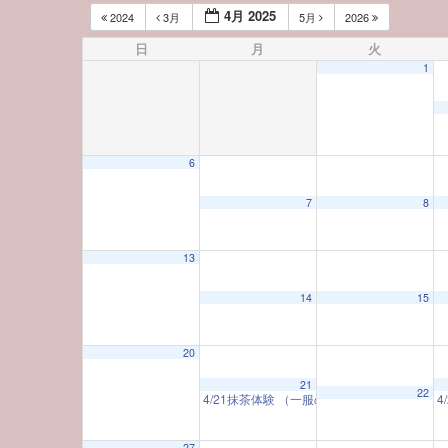
4月 2025
2024
3月
5月
2026
日
月
火
1
6
12:00 AM
7
8
1:00 AM
13
14
15
2:00 AM
20
3:00 AM
21
22
4/21抹茶体験 （一服のお茶とともに 日本
4
4:00 AM
27