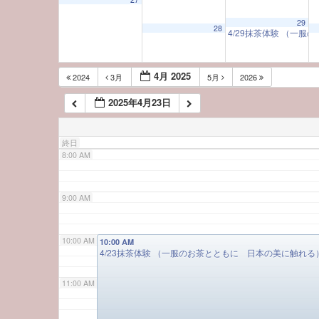
29
5:00 AM
28
4/29抹茶体験 （一
6:00 AM
4月 2025
2024
3月
5月
2026
2025年4月23日
7:00 AM
終日
8:00 AM
9:00 AM
10:00 AM
10:00 AM
4/23抹茶体験 （一服のお茶とともに 日本の美に触れる
11:00 AM