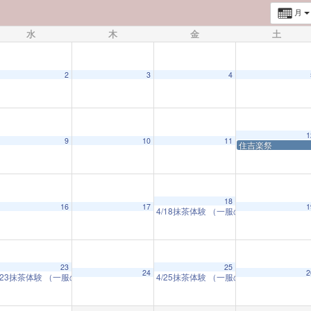
月
水
木
金
土
2
3
4
1
9
10
11
住吉楽祭
18
16
17
1
4/18抹茶体験 （一服のお茶とともに 
23
25
24
2
の美に触れる）
/23抹茶体験 （一服のお茶とともに 日本の美に触れる）
4/25抹茶体験 （一服のお茶とともに 
10:00 AM
10:00 AM