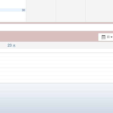
30
服のお茶とともに 日本の美に触れる）
10:00 AM
日
23
水
）