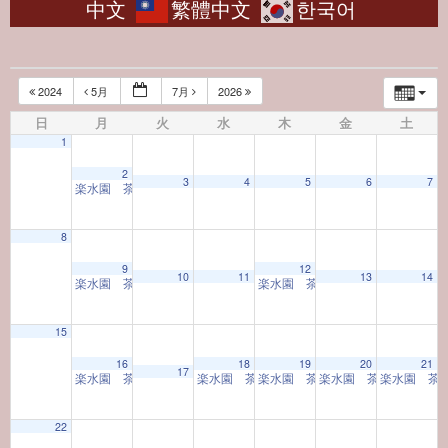
中文
繁體中文
한국어
2024
5月
7月
2026
日
月
火
水
木
金
土
1
2
3
4
5
6
7
楽水園 茶室の一服
10:00 AM
8
12:00 AM
9
12
10
11
13
14
楽水園 茶室の一服
楽水園 茶室の一服
10:00 AM
10:00 AM
1:00 AM
15
16
18
19
20
21
17
楽水園 茶室の一服
楽水園 茶室の一服
楽水園 茶室の一服
楽水園 茶室の一服
楽水園 
10:00 AM
10:00 AM
10:00 AM
1
2:00 AM
22
3:00 AM