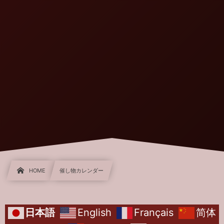
HOME
催し物カレンダー
日本語
English
Français
简体