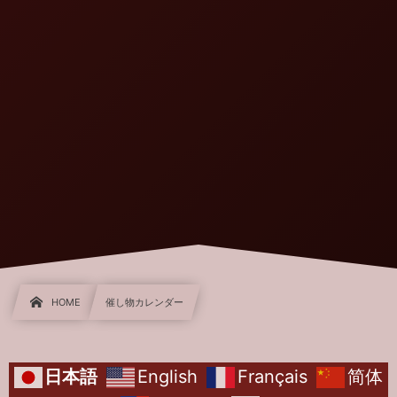
HOME
催し物カレンダー
日本語
English
Français
简体