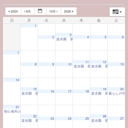
2024
8月
10月
2026
日
月
火
水
木
金
土
1
3
2
4
5
6
楽水園 茶室の一服
10:00 AM
7
11
12
8
9
10
13
楽水園 茶室の一服
楽水園 茶室の一服
10:00 AM
10:
14
15
19
20
16
17
18
楽水園 茶室の一服
楽水園 茶室の一服
暮らしの中
10:00 AM
10:
21
初心者向け茶道体験教室
10:00 AM
22
26
23
24
25
27
楽水園 茶室の一服
楽水園 茶室の一服
10:00 AM
10: