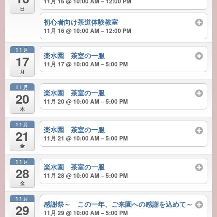
11月 16 @ 10:00 AM – 12:00 PM
日
初心者向け茶道体験教室
11月 16 @ 10:00 AM – 12:00 PM
11月
楽水園 茶室の一服
17
11月 17 @ 10:00 AM – 5:00 PM
月
11月
楽水園 茶室の一服
20
11月 20 @ 10:00 AM – 5:00 PM
木
11月
楽水園 茶室の一服
21
11月 21 @ 10:00 AM – 5:00 PM
金
11月
楽水園 茶室の一服
28
11月 28 @ 10:00 AM – 5:00 PM
金
11月
感謝祭～ この一年、ご来園への感謝を込めて～
29
11月 29 @ 10:00 AM – 5:00 PM