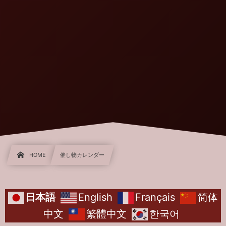
HOME
催し物カレンダー
日本語
English
Français
简体
中文
繁體中文
한국어