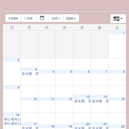
2024
10月
12月
2026
日
月
火
水
木
金
土
1
2
3
4
5
6
7
8
楽水園 茶室の一服
10:00 AM
9
13
14
10
11
12
15
楽水園 茶室の一服
楽水園 茶室の一服
10:00 AM
10:
16
初心者向け茶道体験教室
10:00 AM
初心者向け茶道体験教室
10:00 AM
17
20
21
18
19
22
楽水園 茶室の一服
楽水園 茶室の一服
楽水園 茶室の一服
10:00 AM
10:00 AM
10: