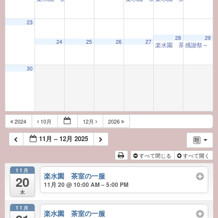
23
28
29
24
25
26
27
楽水園 茶室の一服
感謝祭～ 
10:
30
2024
10月
12月
2026
11月 – 12月 2025
すべて閉じる
すべて開く
11月
楽水園 茶室の一服
20
11月 20 @ 10:00 AM – 5:00 PM
木
11月
楽水園 茶室の一服