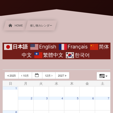
HOME
催し物カレンダー
日本語
English
Français
简体
中文
繁體中文
한국어
2025
10月
12月
2027
日
月
火
水
木
金
土
1
2
3
4
5
6
7
8