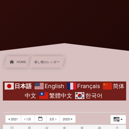
HOME
催し物カレンダー
日本語
English
Français
简体
中文
繁體中文
한국어
2021
1月
3月
2023
日
月
火
水
木
金
土