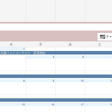
月
水
木
金
土
1
楽水園フォトコンテスト 投票開始
2
3
8
9
10
1
15
16
17
1