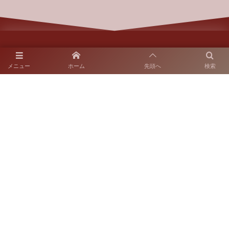
メニュー
ホーム
先頭へ
検索
〒812-0018 福岡市博多区住吉2-10-7
SNS運用ポリシー
お電話でのお問い合わせ
092-262-6665
開園時間：9:00～17:00
休園日：火曜日
（当該日が休日の場合はその翌日）
©
2021 - 2026
楽水園・安藤造園土木株式会社