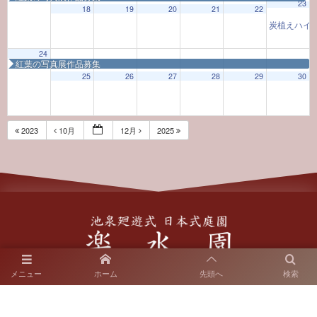
23
18
19
20
21
22
炭植えハイ
24
紅葉の写真展作品募集
25
26
27
28
29
30
2023
10月
12月
2025
〒812-0018 福岡市博多区住吉2-10-7
メニュー
ホーム
先頭へ
検索
SNS運用ポリシー