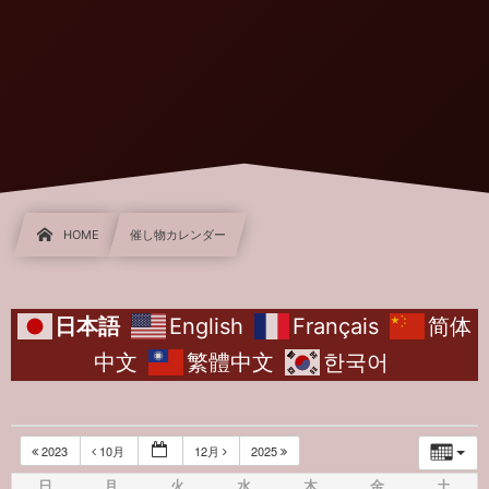
HOME
催し物カレンダー
日本語
English
Français
简体
中文
繁體中文
한국어
2023
10月
12月
2025
日
月
火
水
木
金
土