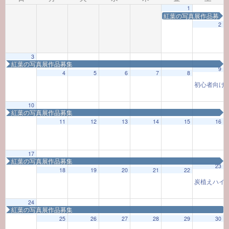
1
紅葉の写真展作品募集
2
3
紅葉の写真展作品募集
9
4
5
6
7
8
初心者向け
10
紅葉の写真展作品募集
11
12
13
14
15
16
17
紅葉の写真展作品募集
23
18
19
20
21
22
炭植えハイ
24
紅葉の写真展作品募集
25
26
27
28
29
30