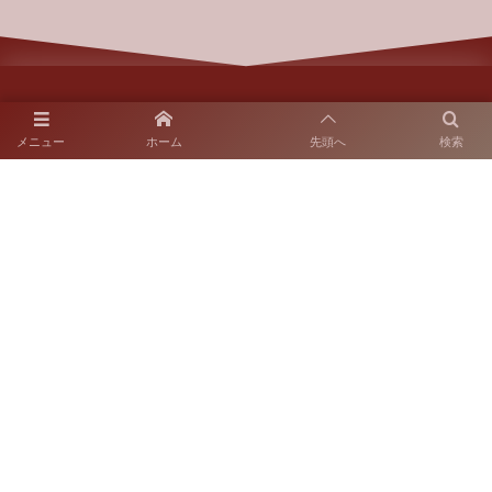
メニュー
ホーム
先頭へ
検索
〒812-0018 福岡市博多区住吉2-10-7
SNS運用ポリシー
お電話でのお問い合わせ
092-262-6665
開園時間：9:00～17:00
休園日：火曜日
（当該日が休日の場合はその翌日）
©
2021 - 2026
楽水園・安藤造園土木株式会社