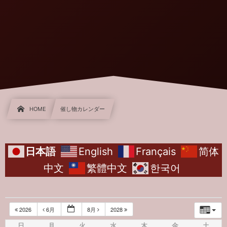
HOME
催し物カレンダー
日本語
English
Français
简体
中文
繁體中文
한국어
2026
6月
8月
2028
日
月
火
水
木
金
土