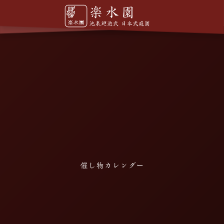
催し物カレンダー