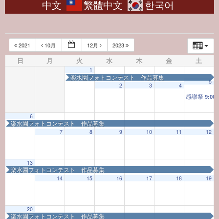
中文
繁體中文
한국어
2021
10月
12月
2023
日
月
火
水
木
金
土
1
楽水園フォトコンテスト 作品募集
5
2
3
4
感謝祭
9:00
6
楽水園フォトコンテスト 作品募集
12:00 AM
7
8
9
10
11
12
1:00 AM
13
楽水園フォトコンテスト 作品募集
14
15
16
17
18
19
2:00 AM
20
楽水園フォトコンテスト 作品募集
3:00 AM