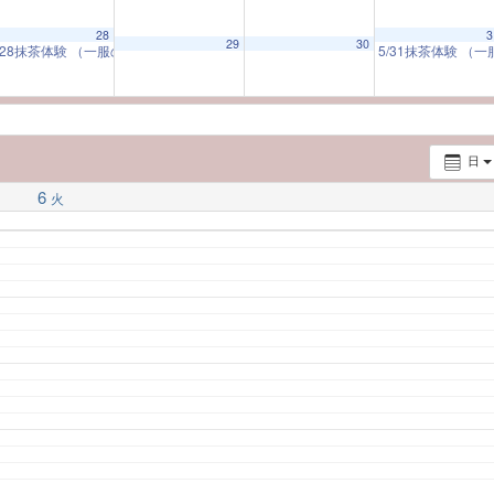
M
28
3
29
30
/28抹茶体験 （一服のお茶とともに 日本の美に触れる）
5/31抹茶体験 
10:00 AM
日
6
火