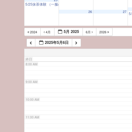
5/25抹茶体験 （一服のお茶とともに 日本の美に触れる）
10:00 A
5:00 AM
26
27
5
6:00 AM
5月 2025
2024
4月
6月
2026
2025年5月6日
7:00 AM
終日
8:00 AM
9:00 AM
10:00 AM
11:00 AM