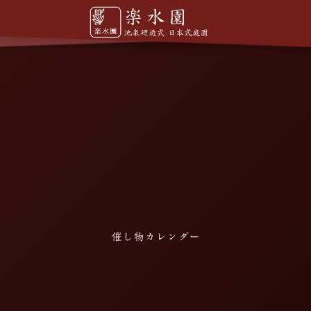
催し物カレンダー