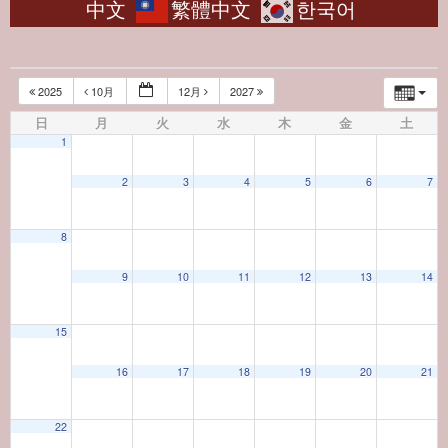
中文
繁體中文
한국어
2025
10月
12月
2027
日
月
火
水
木
金
土
1
2
3
4
5
6
7
8
12:00 AM
9
10
11
12
13
14
1:00 AM
15
16
17
18
19
20
21
2:00 AM
22
3:00 AM