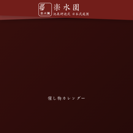
催し物カレンダー