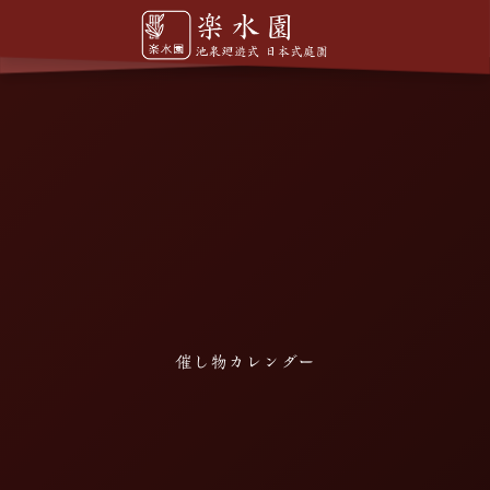
催し物カレンダー