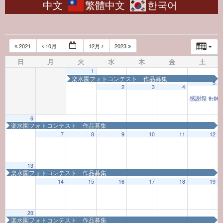
中文
繁體中文
한국어
2021
10月
12月
2023
日
月
火
水
木
金
土
1
楽水園フォトコンテスト 作品募集
5
2
3
4
感謝祭
9:00
6
楽水園フォトコンテスト 作品募集
12:00 AM
7
8
9
10
11
12
1:00 AM
13
楽水園フォトコンテスト 作品募集
14
15
16
17
18
19
2:00 AM
20
楽水園フォトコンテスト 作品募集
3:00 AM