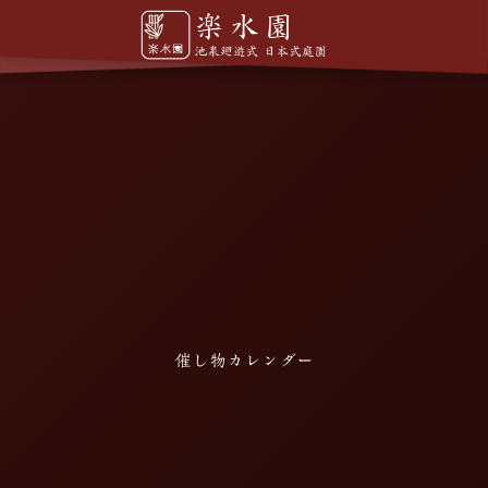
催し物カレンダー