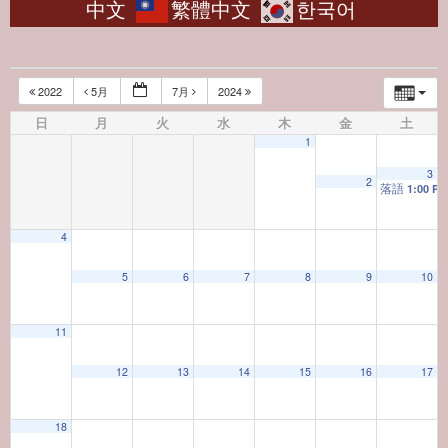
中文
繁體中文
한국어
2022
5月
7月
2024
日
月
火
水
木
金
土
1
3
2
落語
1:00 PM
4
12:00 AM
5
6
7
8
9
10
1:00 AM
11
12
13
14
15
16
17
2:00 AM
18
3:00 AM