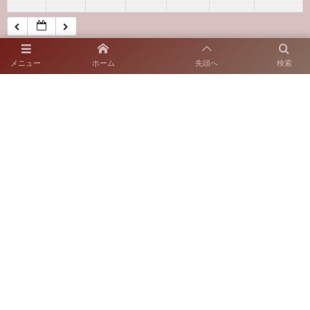
メニュー
ホーム
先頭へ
検索
〒812-0018 福岡市博多区住吉2-10-7
SNS運用ポリシー
お電話でのお問い合わせ
092-262-6665
開園時間：9:00～17:00
休園日：火曜日
（当該日が休日の場合はその翌日）