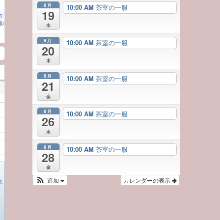
8月
10:00 AM
茶室の一服
19
1
（一服のお茶とともに 日本の美に触れる）
10:00 AM
水
8月
10:00 AM
茶室の一服
20
木
8月
10:00 AM
茶室の一服
21
金
8月
10:00 AM
茶室の一服
26
水
8月
10:00 AM
茶室の一服
28
金
追加
カレンダーの表示
本