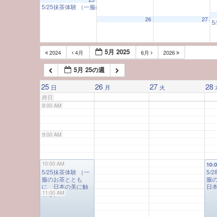
5/25抹茶体験 （一服のお茶とともに 日本の美に触れる）
10:00 A
5:00 AM
26
27
5
6:00 AM
5月 2025
2024
4月
6月
2026
5月 25の週
7:00 AM
25
26
27
28
日
月
火
終日
8:00 AM
9:00 AM
10:00 AM
10:00 AM
10:
5/25抹茶体験 （一
5/
服のお茶ととも
服
に 日本の美に触
日
11:00 AM
れる）