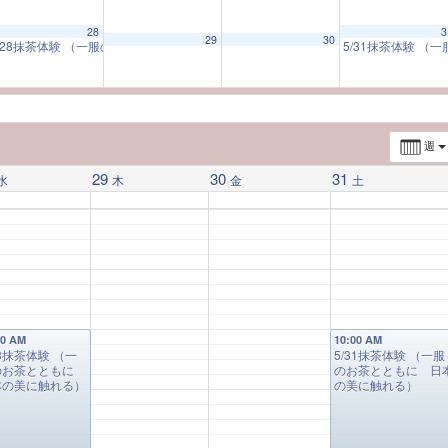
M
28
3
29
30
/28抹茶体験 （一服のお茶とともに 日本の美に触れる）
5/31抹茶体験 
10:00 AM
週
29
30
31
水
木
金
土
00 AM
10:00 AM
28抹茶体験 （一
5/31抹茶体験 （一服
のお茶とともに
のお茶とともに 日
本の美に触れる）
の美に触れる）