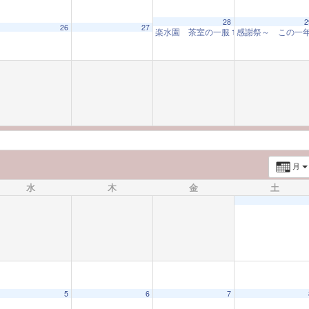
28
2
26
27
楽水園 茶室の一服
感謝祭～ この一
10:00 AM
月
水
木
金
土
5
6
7