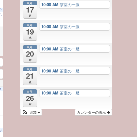
8月
10:00 AM
茶室の一服
17
9
年、ご来園への感謝を込めて～
10:00 AM
月
8月
10:00 AM
茶室の一服
19
水
8月
10:00 AM
茶室の一服
20
木
8月
10:00 AM
茶室の一服
21
金
1
8月
10:00 AM
茶室の一服
26
水
追加
カレンダーの表示
8