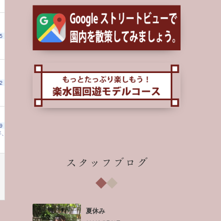
5
2
9
年、ご来園への感謝を込めて～
10:00 AM
スタッフブログ
夏休み