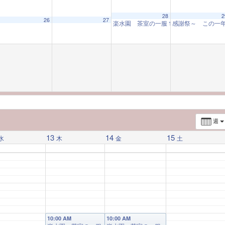
28
2
26
27
楽水園 茶室の一服
感謝祭～ この一
10:00 AM
週
13
14
15
水
木
金
土
10:00 AM
10:00 AM